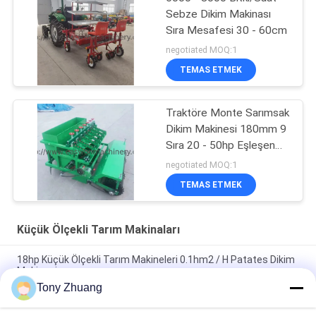
Sebze Dikim Makinası
Sıra Mesafesi 30 - 60cm
negotiated MOQ:1
TEMAS ETMEK
Traktöre Monte Sarımsak
Dikim Makinesi 180mm 9
Sıra 20 - 50hp Eşleşen
Güç
negotiated MOQ:1
TEMAS ETMEK
Küçük Ölçekli Tarım Makinaları
18hp Küçük Ölçekli Tarım Makineleri 0.1hm2 / H Patates Dikim
Makinesi
Tony Zhuang
Disk Dia660mm Öne Monteli Elektrikli Tırmık, 70hp Ağır Hizmet
Diskli Tırmık