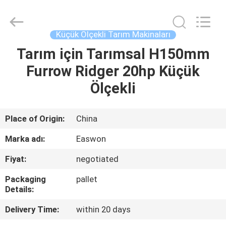
Linyi
Ruixiang
Import
&
Export
Küçük Ölçekli Tarım Makinaları
Co.,
Ltd..
All
Tarım için Tarımsal H150mm
EV
Rights
Reserved.
Furrow Ridger 20hp Küçük
ÜRÜN:%
Ölçekli
S
Place of Origin:
China
HAKKIMIZDA
Marka adı:
Easwon
Fiyat:
negotiated
FABRIKA
Packaging
pallet
TURU
Details:
Delivery Time:
within 20 days
KALITE