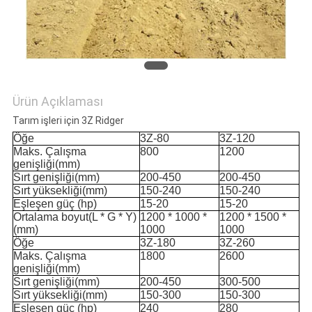
PRIVACY
POLICY
Ürün Açıklaması
Tarım işleri için 3Z Ridger
Öğe
3Z-80
3Z-120
Maks. Çalışma
800
1200
genişliği
(mm)
Sırt genişliği
(mm)
200-450
200-450
Sırt yüksekliği
(mm)
150-240
150-240
Eşleşen güç (hp)
15-20
15-20
Ortalama boyut
(L * G * Y)
1200 * 1000 *
1200 * 1500 *
(mm)
1000
1000
Öğe
3Z-180
3Z-260
Maks. Çalışma
1800
2600
genişliği
(mm)
Sırt genişliği
(mm)
200-450
300-500
Sırt yüksekliği
(mm)
150-300
150-300
Eşleşen güç (hp)
240
280