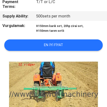
Payment
T/T or L/C
KONTROL
Terms:
Supply Ability:
500sets per month
BIZIMLE
ILETIŞIME
Vurgulamak:
,
,
H150mm karık sırt
20hp zirai sırt
H150mm tarım sırtlı
GEÇIN
EN IYI FIYAT
HABERLER
BIR
TEKLIF
ISTEĞI
SITE
HARITASI