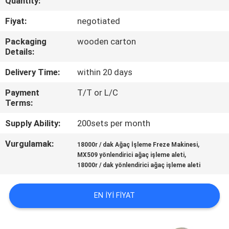
Quantity:
KONTROL
Fiyat:
negotiated
BIZIMLE
Packaging
wooden carton
Details:
ILETIŞIME
GEÇIN
Delivery Time:
within 20 days
Payment
T/T or L/C
Terms:
HABERLER
Supply Ability:
200sets per month
BIR
Vurgulamak:
,
18000r / dak Ağaç İşleme Freze Makinesi
,
TEKLIF
MX509 yönlendirici ağaç işleme aleti
18000r / dak yönlendirici ağaç işleme aleti
ISTEĞI
EN IYI FIYAT
SITE
HARITASI