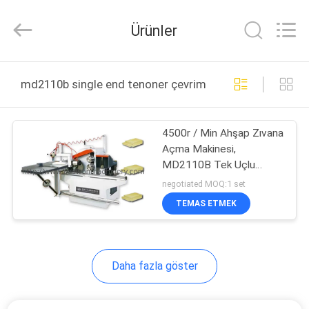
Linyi
Ruixiang
Import
Ürünler
&
Export
Co.,
Ltd..
All
EV
Rights
md2110b single end tenoner çevrimiçi üretim
Reserved.
ÜRÜN:%
4500r / Min Ahşap Zıvana
S
Açma Makinesi,
MD2110B Tek Uçlu
HAKKIMIZDA
Zıvana
negotiated MOQ:1 set
TEMAS ETMEK
FABRIKA
TURU
Daha fazla göster
KALITE