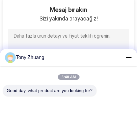
KONTROL
Mesaj bırakın
Sizi yakında arayacağız!
BIZIMLE
ILETIŞIME
GEÇIN
Tony Zhuang
HABERLER
3:40 AM
BIR
Good day, what product are you looking for?
TEKLIF
Popüler Kategoriler
Tüm
ISTEĞI
Ağaç İşleme Şerit 
Ağaç İşleme 
SITE
Testere Makinesi
Kalınlığı Makinesi
HARITASI