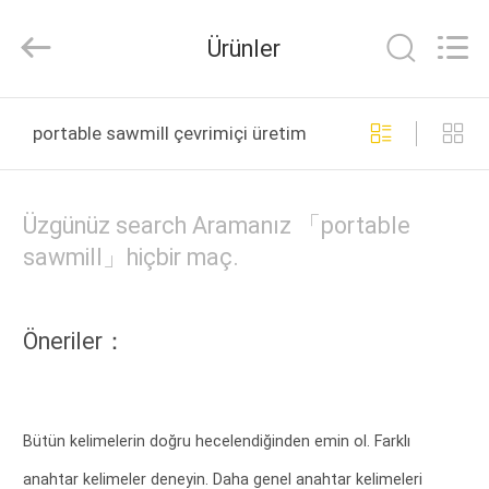
Linyi
Ruixiang
Import
Ürünler
&
Export
Co.,
Ltd..
All
EV
Rights
portable sawmill çevrimiçi üretim
Reserved.
ÜRÜN:%
S
Üzgünüz search Aramanız 「portable
sawmill」hiçbir maç.
HAKKIMIZDA
Öneriler：
FABRIKA
TURU
Bütün kelimelerin doğru hecelendiğinden emin ol. Farklı
KALITE
anahtar kelimeler deneyin. Daha genel anahtar kelimeleri