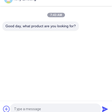
7:43 AM
Good day, what product are you looking for?
Popüler Kategoriler
Tüm
Ağaç İşleme Şerit 
Ağaç İşleme 
Testere Makinesi
Kalınlığı Makinesi
Ağaç İşleme Kenar 
Ağaç İşleme Freze 
Bantlama Makinesi
Makinesi
Ağaç İşleme Zıvana 
Ağaç İşleme 
Açma Makinesi
Zımpara Makinesi
Ağaç İşleme Torna 
Ağaç İşleme Sprey 
Makinesi
Kabini
Teklif isteği