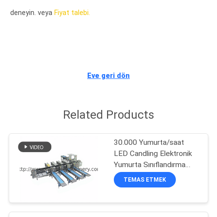
KONTROL
deneyin. veya
Fiyat talebi.
BIZIMLE
ILETIŞIME
GEÇIN
Eve geri dön
HABERLER
Related Products
BIR
30.000 Yumurta/saat
TEKLIF
LED Candling Elektronik
ISTEĞI
Yumurta Sınıflandırma
Makinesi
TEMAS ETMEK
SITE
HARITASI