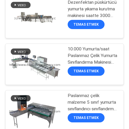
Dezenfektan püskürtücü
yumurta yıkama kurutma
PRIVACY
makinesi saatte 3000
yumurta kapasitesi ile
POLICY
TEMAS ETMEK
10.000 Yumurta/saat
Paslanmaz Çelik Yumurta
Sınıflandırma Makinesi
Çin'den
TEMAS ETMEK
Paslanmaz çelik
malzeme 5 sınıf yumurta
sınıflandırıcı sınıflandırma
ve mum makinesi
TEMAS ETMEK