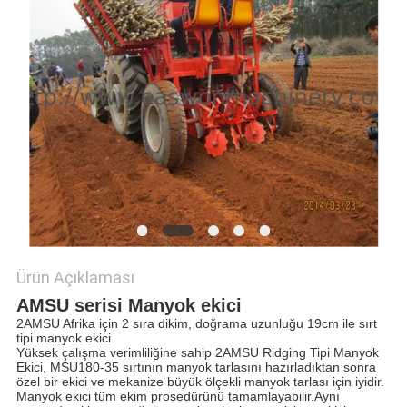
PRIVACY
POLICY
Ürün Açıklaması
AMSU serisi Manyok ekici
2AMSU Afrika için 2 sıra dikim, doğrama uzunluğu 19cm ile sırt
tipi manyok ekici
Yüksek çalışma verimliliğine sahip 2AMSU Ridging Tipi Manyok
Ekici, MSU180-35 sırtının manyok tarlasını hazırladıktan sonra
özel bir ekici ve mekanize büyük ölçekli manyok tarlası için iyidir.
Manyok ekici tüm ekim prosedürünü tamamlayabilir.Aynı