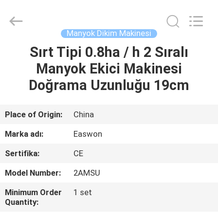
Linyi
Ruixiang
Import
&
Export
Manyok Dikim Makinesi
Co.,
Ltd..
All
Sırt Tipi 0.8ha / h 2 Sıralı
EV
Rights
Reserved.
Manyok Ekici Makinesi
ÜRÜN:%
Doğrama Uzunluğu 19cm
S
Place of Origin:
China
HAKKIMIZDA
Marka adı:
Easwon
Sertifika:
CE
FABRIKA
Model Number:
2AMSU
TURU
Minimum Order
1 set
Quantity:
KALITE