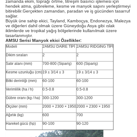
zamanda ekim, toprağı örtme, titreşim basıncı işlemesi için
hendek atma, gübreleme, kesme ve manyok sapını yerleştirmeyi
bitirebilir.Gerçekten zamandan, paradan ve iş gücünden tasarruf
sağlar.
Büyük üne sahip ekici, Tayland, Kamboçya, Endonezya, Malezya
ve diğerleri dahil olmak üzere Güneydoğu Asya gibi ıslak
iklimlerde ve tropikal yağış bölgelerinde kullanılmak üzere
tasarlanmıştır.
AMSU Serisi Manyok ekici Özellikler:
Modeli
2AMSU DAİRE TİPİ
2AMSU RIDGING TİPİ
Dikim sıraları
2
2
Satır alanı (mm)
700-800 (Sipariş)
600 (Sipariş)
Kesme uzunluğu (cm)
19 ± 3/14 ± 3
19 ± 3/14 ± 3
Bitki derinliği (mm)
60-100
60-100
Verimlilik (ha / h)
0.5-0.8
0.5-0.8
Gübre oranı (kg / ha)
300-1200
300-1200
Ölçüler (mm)
2000 × 2300 × 1950
2000 × 2300 × 1950
Ağırlık (kg)
600
700
Hareket gücü (hp)
90-100
90-120