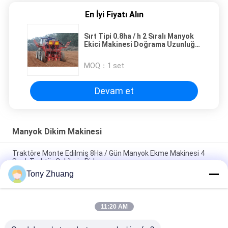
En İyi Fiyatı Alın
Sırt Tipi 0.8ha / h 2 Sıralı Manyok
Ekici Makinesi Doğrama Uzunluğu
19cm
MOQ：
1 set
Devam et
Manyok Dikim Makinesi
Traktöre Monte Edilmiş 8Ha / Gün Manyok Ekme Makinesi 4
Sıralı Traktör Çekilmiş Ridger
Tony Zhuang
Çalışma D300-400mm 2.1km / H Manyok Hasat Makinesi İkiz
Sıralı
11:20 AM
2 Sıralı Manyok Ekici Makinesi Kesme Uzunluğu 19cm Tarımsal
Ridger