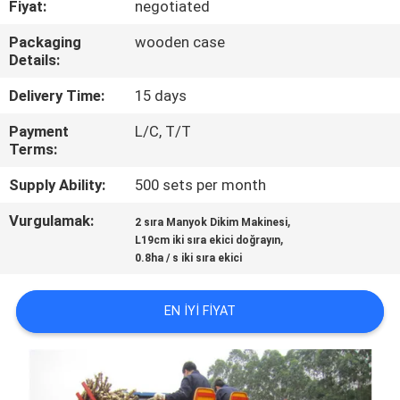
Fiyat:
negotiated
KONTROL
Packaging
wooden case
Details:
BIZIMLE
ILETIŞIME
Delivery Time:
15 days
GEÇIN
Payment
L/C, T/T
Terms:
HABERLER
Supply Ability:
500 sets per month
Vurgulamak:
,
2 sıra Manyok Dikim Makinesi
,
BIR
L19cm iki sıra ekici doğrayın
0.8ha / s iki sıra ekici
TEKLIF
ISTEĞI
EN IYI FIYAT
SITE
HARITASI