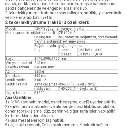
olarak, çeltik tarlalarında, kuru tarlalarda, meyve bahçelerinde,
sebze bahçelerinde ve engebeli arazilerde vb.
2 tekerlekli yürüme traktörü kolay kullanım, hafiflik, iyi güvenilirlik
ve ülkeler arası kabiliyettir.
2 tekerlekli yürüme traktörü özellikleri:
Modeli
12HP Yoğuşmalı yürüyen traktör
Motor parametresi
Motor modeli
ZR190NLD
Enging türü
tek, yatay, su soğutmalı, dört zamanlı
Yanma sistemi
direkt enjeksiyon
Soğutma yolu
yoğunlaştırma
Güç
1 saat
9,68 kW / 13 HP
12 saat
8,8 kW / 11,8 HP
Boyut
2170x890x1150mm
Min.yer mesafesi
210 mm
Tekerlek tabanı
640-680 mm
Ağırlık
320kg
Yarı eksen
360 mm
Lastik modeli
6.00-12
Lastik basıncı
saha çalışması
80-200 (0.8-2kgf / cm2)
nakliye işi
140-200 (1.4-2kgf / cm2)
Üçgen kemer
B1800
Ana Özellikler
1).Hafif, kompakt model, esnek çalışma, güçlü uyarlanabilirlik.
2).Farklı tarım makineleri ve aletleriyle donatılabilir, sürülebilir,
döner toprak işleme, düz, zemin ve diğer tarla işleri yapılabilir.
3).Römorklarla donatılabilir.
4).Kısa mesafeler için taşınabilir.
5).Üç oluklu kasnak, Çift plakalı kavrama, 5 noktalı bağlantı