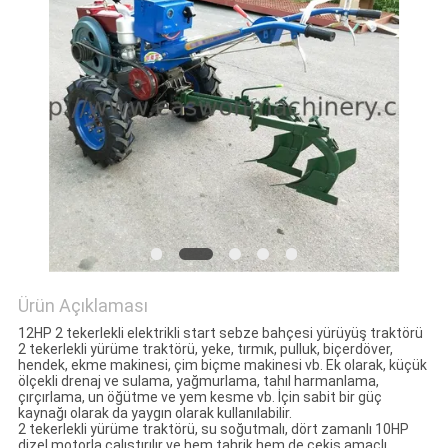
PRIVACY
POLICY
Ürün Açıklaması
12HP 2 tekerlekli elektrikli start sebze bahçesi yürüyüş traktörü
2 tekerlekli yürüme traktörü, yeke, tırmık, pulluk, biçerdöver,
hendek, ekme makinesi, çim biçme makinesi vb. Ek olarak, küçük
ölçekli drenaj ve sulama, yağmurlama, tahıl harmanlama,
çırçırlama, un öğütme ve yem kesme vb. İçin sabit bir güç
kaynağı olarak da yaygın olarak kullanılabilir.
2 tekerlekli yürüme traktörü, su soğutmalı, dört zamanlı 10HP
dizel motorla çalıştırılır ve hem tahrik hem de çekiş amaçlı