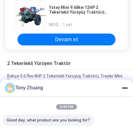
Yatay Mini 9.68kw 12HP 2
Tekerlekli Yürüyüş Traktörü
Bahçe İçin 4 Zamanlı
MOQ：
1 set
Devam et
2 Tekerlekli Yürüyen Traktör
Bahçe 5.67kw 8HP 2 Tekerlekli Yürüyüş Traktörü, Treyler Mini
Boyutlu
Tony Zhuang
210mm İki Tekerlekli Traktör, CHANGCHAI Motor 20 Hp
Kültivatörlü Mini Traktör
5:49 PM
Yatay Mini 9.68kw 12HP 2 Tekerlekli Yürüyüş Traktörü Bahçe
İçin 4 Zamanlı
Good day, what product are you looking for?
Popüler Kategoriler
Tüm