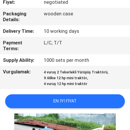
Fiyat:
negotiated
KONTROL
Packaging
wooden case
Details:
BIZIMLE
ILETIŞIME
Delivery Time:
10 working days
GEÇIN
Payment
L/C, T/T
Terms:
HABERLER
Supply Ability:
1000 sets per month
Vurgulamak:
,
4 vuruş 2 Tekerlekli Yürüyüş Traktörü
,
BIR
9.68kw 12 hp mini traktör
4 vuruş 12 hp mini traktör
TEKLIF
ISTEĞI
EN IYI FIYAT
SITE
HARITASI