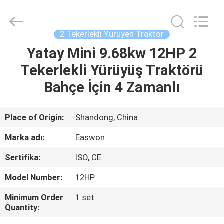
Linyi
Ruixiang
Import
&
Export
2 Tekerlekli Yürüyen Traktör
Co.,
Ltd..
All
Yatay Mini 9.68kw 12HP 2
EV
Rights
Reserved.
Tekerlekli Yürüyüş Traktörü
ÜRÜN:%
Bahçe İçin 4 Zamanlı
S
Place of Origin:
Shandong, China
HAKKIMIZDA
Marka adı:
Easwon
Sertifika:
ISO, CE
FABRIKA
Model Number:
12HP
TURU
Minimum Order
1 set
Quantity:
KALITE