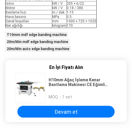
Isıtıcı
kW / V
205 × 6/22
Motor
kW / V
0.18 / 380
Besleme hızı
m / dak
1-15
Hava basıncı
MPa
0.5
Genel boyutları
mm
1000 × 725 × 1020
Net ağırlığı
kilogram
170
T10mm mdf edge banding machine
20m/Min mdf edge banding machine
20m/Min auto edge banding machine
En İyi Fiyatı Alın
H10mm Ağaç İşleme Kenar
Bantlama Makinesi CE Eğimli
Kenar Bantlama
MOQ：
1 set
Devam et