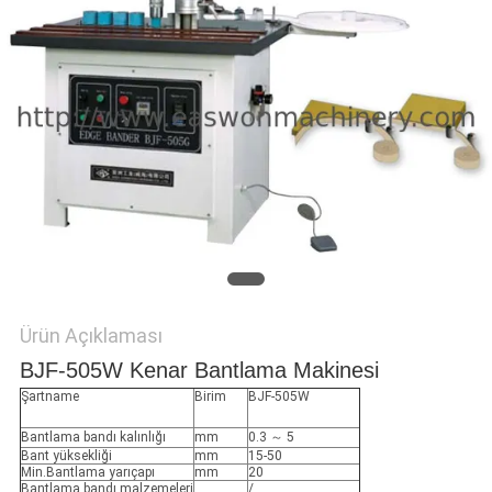
PRIVACY
POLICY
Ürün Açıklaması
BJF-505W Kenar Bantlama Makinesi
Şartname
Birim
BJF-505W
Bantlama bandı kalınlığı
mm
0.3 ～ 5
Bant yüksekliği
mm
15-50
Min.Bantlama yarıçapı
mm
20
Bantlama bandı malzemeleri
/