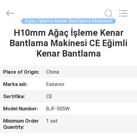
Linyi
Ruixiang
Import
&
Export
Ağaç İşleme Kenar Bantlama Makinesi
Co.,
Ltd..
All
H10mm Ağaç İşleme Kenar
EV
Rights
Reserved.
Bantlama Makinesi CE Eğimli
ÜRÜN:%
Kenar Bantlama
S
Place of Origin:
China
HAKKIMIZDA
Marka adı:
Easwon
Sertifika:
CE
FABRIKA
Model Number:
BJF-505W
TURU
Minimum Order
1 set
Quantity:
KALITE