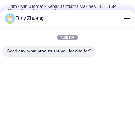
6.4m / Min Otomatik Kenar Bantlama Makinesi, BJF115M
Ahşap Kenar Bantlama Makinesi
Tony Zhuang
Mobilya yapımı için T60mm Ağaç İşleme Kenar Bantlama
Makinesi W80mm
4:36 PM
H10mm Ağaç İşleme Kenar Bantlama Makinesi CE Eğimli Kenar
Bantlama
Good day, what product are you looking for?
Popüler Kategoriler
Tüm
Ağaç İşleme Şerit 
Ağaç İşleme 
Testere Makinesi
Kalınlığı Makinesi
Ağaç İşleme Kenar 
Ağaç İşleme Freze 
Bantlama Makinesi
Makinesi
Ağaç İşleme Zıvana 
Ağaç İşleme 
Açma Makinesi
Zımpara Makinesi
Ağaç İşleme Torna 
Ağaç İşleme Sprey 