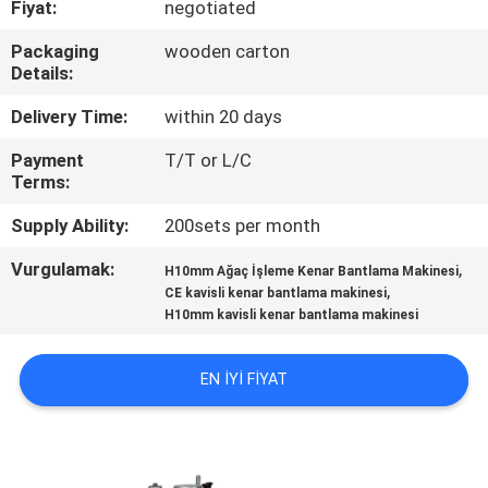
Fiyat:
negotiated
KONTROL
Packaging
wooden carton
Details:
BIZIMLE
ILETIŞIME
Delivery Time:
within 20 days
GEÇIN
Payment
T/T or L/C
Terms:
HABERLER
Supply Ability:
200sets per month
Vurgulamak:
,
H10mm Ağaç İşleme Kenar Bantlama Makinesi
,
BIR
CE kavisli kenar bantlama makinesi
H10mm kavisli kenar bantlama makinesi
TEKLIF
ISTEĞI
EN IYI FIYAT
SITE
HARITASI