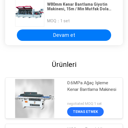
W80mm Kenar Bantlama Giyotin
Makinesi, 15m / Min Mutfak Dolabı
Yapma Makinesi
MOQ：
1 set
Devam et
Ürünleri
0.6MPa Ağaç İşleme
Kenar Bantlama Makinesi
negotiated MOQ:1 set
TEMAS ETMEK