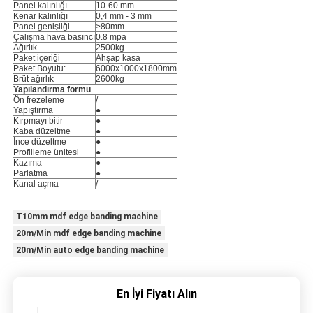
Panel kalınlığı
10-60 mm
Kenar kalınlığı
0,4 mm - 3 mm
Panel genişliği
≥80mm
Çalışma hava basıncı
0.8 mpa
Ağırlık
2500kg
Paket içeriği
Ahşap kasa
Paket Boyutu:
6000x1000x1800mm
Brüt ağırlık
2600kg
Yapılandırma formu
Ön frezeleme
/
Yapıştırma
●
Kırpmayı bitir
●
Kaba düzeltme
●
İnce düzeltme
●
Profilleme ünitesi
●
Kazıma
●
Parlatma
●
Kanal açma
/
T10mm mdf edge banding machine
20m/Min mdf edge banding machine
20m/Min auto edge banding machine
En İyi Fiyatı Alın