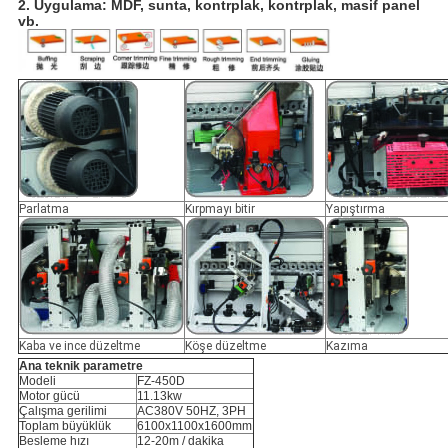
2.
Uygulama: MDF, sunta, kontrplak, kontrplak, masif panel
vb.
Parlatma
Kırpmayı bitir
Yapıştırma
Kaba ve ince düzeltme
Köşe düzeltme
Kazıma
Ana teknik parametre
Modeli
FZ-450D
Motor gücü
11.13kw
Çalışma gerilimi
AC380V 50HZ, 3PH
Toplam büyüklük
6100x1100x1600mm
Besleme hızı
12-20m / dakika