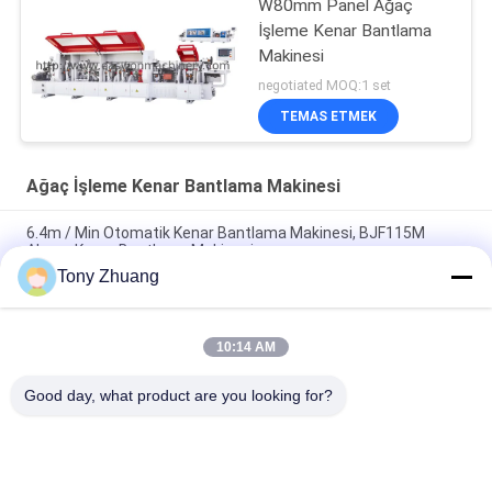
W80mm Panel Ağaç
İşleme Kenar Bantlama
Makinesi
negotiated MOQ:1 set
TEMAS ETMEK
Ağaç İşleme Kenar Bantlama Makinesi
6.4m / Min Otomatik Kenar Bantlama Makinesi, BJF115M
Ahşap Kenar Bantlama Makinesi
Tony Zhuang
Mobilya yapımı için T60mm Ağaç İşleme Kenar Bantlama
Makinesi W80mm
10:14 AM
H10mm Ağaç İşleme Kenar Bantlama Makinesi CE Eğimli Kenar
Bantlama
Good day, what product are you looking for?
Popüler Kategoriler
Tüm