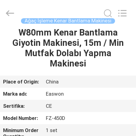
Linyi
Ruixiang
Import
&
Export
Ağaç İşleme Kenar Bantlama Makinesi
Co.,
Ltd..
All
W80mm Kenar Bantlama
EV
Rights
Reserved.
Giyotin Makinesi, 15m / Min
ÜRÜN:%
Mutfak Dolabı Yapma
S
Makinesi
HAKKIMIZDA
Place of Origin:
China
Marka adı:
Easwon
FABRIKA
Sertifika:
CE
TURU
Model Number:
FZ-450D
KALITE
Minimum Order
1 set