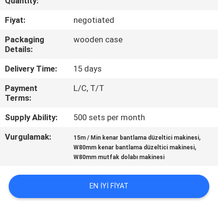
Quantity:
KONTROL
Fiyat:
negotiated
BIZIMLE
Packaging
wooden case
Details:
ILETIŞIME
GEÇIN
Delivery Time:
15 days
Payment
L/C, T/T
Terms:
HABERLER
Supply Ability:
500 sets per month
BIR
Vurgulamak:
,
15m / Min kenar bantlama düzeltici makinesi
,
TEKLIF
W80mm kenar bantlama düzeltici makinesi
W80mm mutfak dolabı makinesi
ISTEĞI
EN IYI FIYAT
SITE
HARITASI