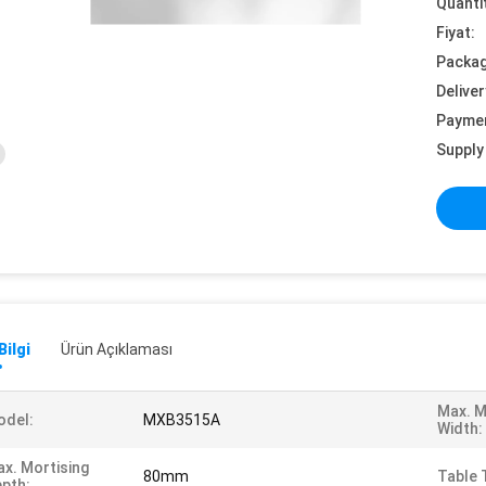
Quanti
Fiyat:
Packag
Deliver
Payme
Supply 
Bilgi
Ürün Açıklaması
Max. M
odel:
MXB3515A
Width:
x. Mortising
80mm
Table T
pth: