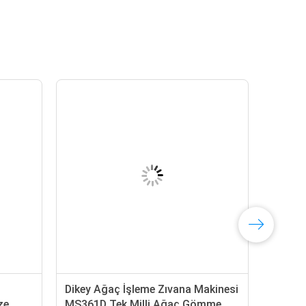
Dikey Ağaç İşleme Zıvana Makinesi
ze
MS361D Tek Milli Ağaç Gömme