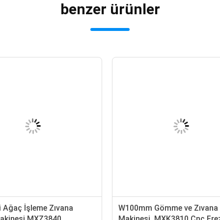
benzer ürünler
li Ağaç İşleme Zıvana
W100mm Gömme ve Zıvana
akinesi MXZ3840
Makinesi, MXK3810 Cnc Fre