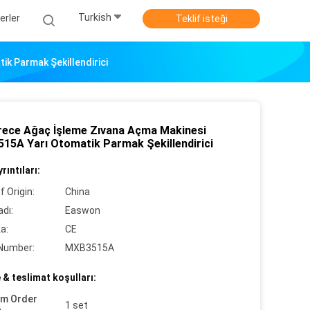
Turkish
erler
Teklif isteği
k Parmak Şekillendirici
rece Ağaç İşleme Zıvana Açma Makinesi
15A Yarı Otomatik Parmak Şekillendirici
rıntıları:
f Origin:
China
dı:
Easwon
ka:
CE
Number:
MXB3515A
& teslimat koşulları:
um Order
1 set