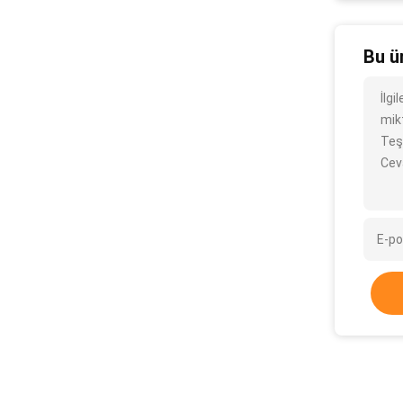
Bu ü
İlg
mikt
Teş
Cev