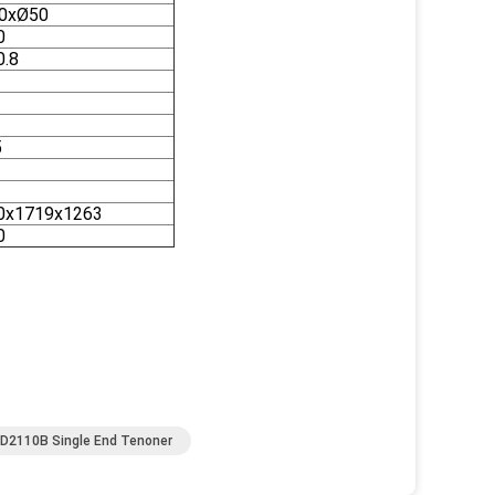
0xØ50
0
0.8
5
0x1719x1263
0
D2110B Single End Tenoner