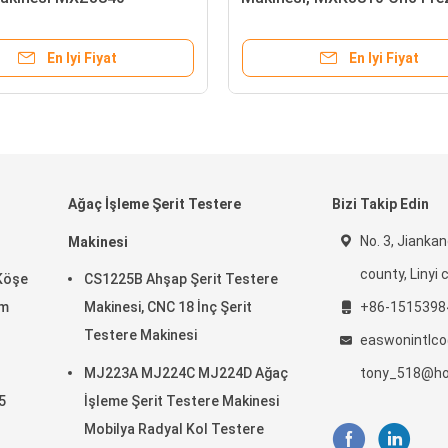
tail Gömme Zıvana Zıvana
Makinesi
En Iyi Fiyat
En Iyi Fiyat
Ağaç İşleme Şerit Testere
Bizi Takip Edin
No. 3, Jiankan
Makinesi
county, Linyi c
Köşe
CS1225B Ahşap Şerit Testere
mm
Makinesi, CNC 18 İnç Şerit
+86-1515398
Testere Makinesi
easwonintlc
MJ223A MJ224C MJ224D Ağaç
tony_518@ho
5
İşleme Şerit Testere Makinesi
Mobilya Radyal Kol Testere