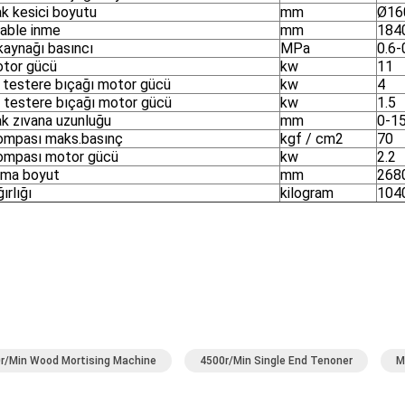
k kesici boyutu
mm
Ø16
able inme
mm
184
kaynağı basıncı
MPa
0.6-
otor gücü
kw
11
 testere bıçağı motor gücü
kw
4
 testere bıçağı motor gücü
kw
1.5
k zıvana uzunluğu
mm
0-1
ompası maks.basınç
kgf / cm2
70
ompası motor gücü
kw
2.2
ama boyut
mm
268
ırlığı
kilogram
104
r/min Wood Mortising Machine
4500r/min Single End Tenoner
M