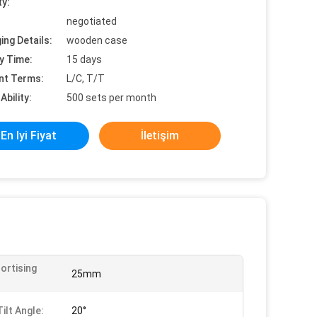
ty:
negotiated
ing Details:
wooden case
y Time:
15 days
nt Terms:
L/C, T/T
Ability:
500 sets per month
En Iyi Fiyat
İletişim
ortising
25mm
ilt Angle:
20°