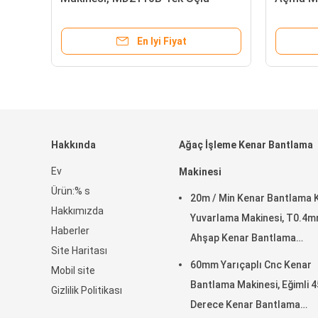
Zıvana
Swallow
En Iyi Fiyat
Hakkında
Ağaç İşleme Kenar Bantlama
Ev
Makinesi
Ürün:% s
20m / Min Kenar Bantlama 
Hakkımızda
Yuvarlama Makinesi, T0.4
Haberler
Ahşap Kenar Bantlama
Site Haritası
Makinesi
60mm Yarıçaplı Cnc Kenar
Mobil site
Bantlama Makinesi, Eğimli 4
Gizlilik Politikası
Derece Kenar Bantlama