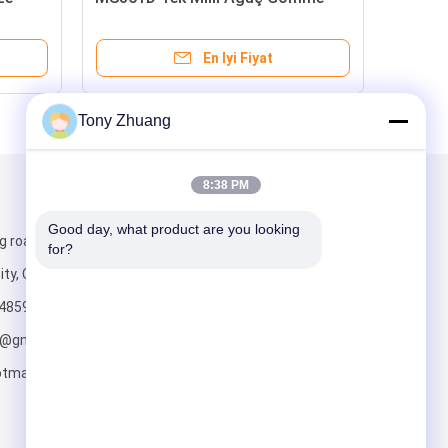
Makinesi
En Iyi Fiyat
Tony Zhuang
8:38 PM
Mail Gönder
Good day, what product are you looking 
g road, Yishui
for?
ity, China
4859
o@gmail.com;
tmail.com
Gönder