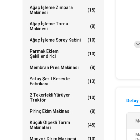
Ağaç İşleme Zımpara
(15)
Makinesi
Ağaç İşleme Torna
(8)
Makinesi
Ağaç İşleme Sprey Kabini
(10)
Parmak Eklem
(10)
Şekillendirici
Membran Pres Makinası
(8)
Yatay Şerit Kereste
(13)
Fabrikası
2 Tekerlekli Yürüyen
(10)
Traktör
Detay 
Pirinç Ekim Makinası
(8)
M
Küçük Ölçekli Tarım
(45)
Makinaları
Ma
Manyok Dikim Makinesi
(10)
De