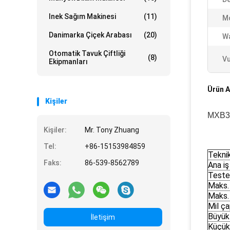
Inek Sağım Makinesi
(11)
M
Danimarka Çiçek Arabası
(20)
Wa
Otomatik Tavuk Çiftliği
(8)
Vu
Ekipmanları
Ürün A
Kişiler
MXB35
Kişiler:
Mr. Tony Zhuang
Tel:
+86-15153984859
Teknik
Faks:
86-539-8562789
Ana iş 
Tester
Maks. 
Maks. 
Mil ça
Büyük
İletişim
Küçük