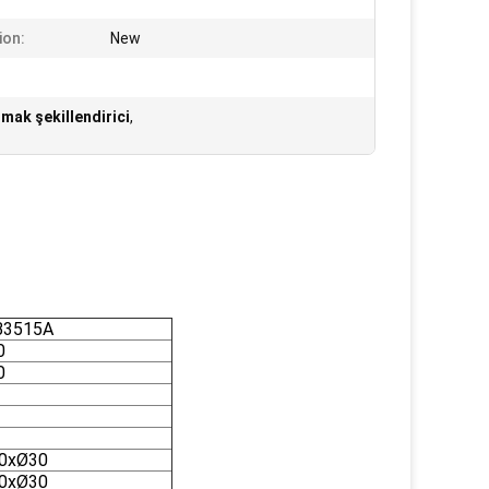
ion:
New
mak şekillendirici
,
3515A
0
0
0xØ30
0xØ30