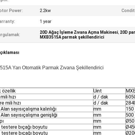
otor Power:
2.2kw
Condit
rranty:
1 year
20D Ağaç İşleme Zıvana Açma Makinesi
,
20D par
rgulamak:
MXB3515A parmak şekillendirici
çıklaması
15A Yarı Otomatik Parmak Zıvana Şekillendirici
 özellik
Uint
MXB
mili hızı
d / dak
605
e mili hızı
d / dak
284
Alan sayısıçalışma kalınlığı
mm
150
Alan sayısıçalışma genişliği
mm
500
pı
mm
Ø50
 testere bıçağı boyutu
mm
Ø45
 testere bıçağı boyutu
mm
Ø20