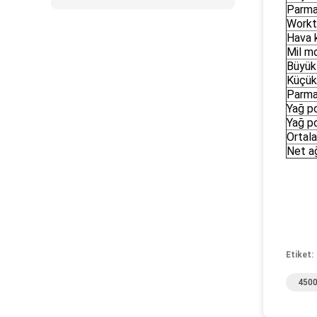
Parma
Workt
Hava 
Mil m
Büyük
Küçük
Parma
Yağ p
Yağ p
Ortal
Net ağ
Etiket:
4500