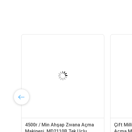
ma
4500r / Min Ahşap Zıvana Açma
Çift Mil
Makinesi, MD2110B Tek Uçlu
Açma M