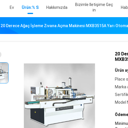
Bizimle Iletişime Geç
Ev
Ürün:% S
Hakkımızda
Hab
In
20 Derece Ağaç İşleme Zıvana Açma Makinesi MXB3515A Yarı Otomati
20 De
MXB35
Ürün ay
Place o
Marka a
Sertifi
Model 
Ödeme 
Minim